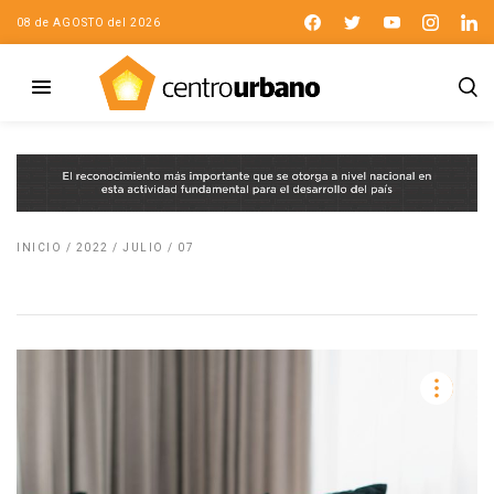
08 de AGOSTO del 2026
INICIO
/
2022
/
JULIO
/
07