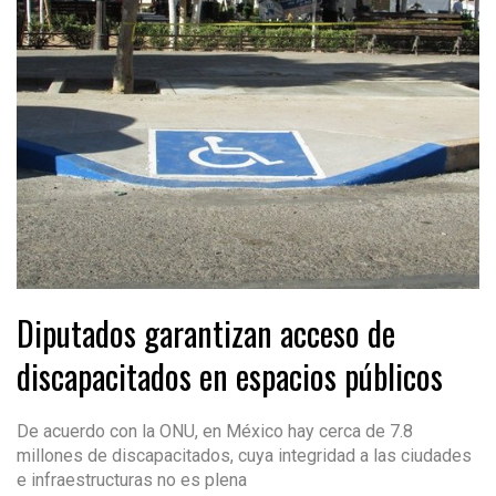
Diputados garantizan acceso de
discapacitados en espacios públicos
De acuerdo con la ONU, en México hay cerca de 7.8
millones de discapacitados, cuya integridad a las ciudades
e infraestructuras no es plena