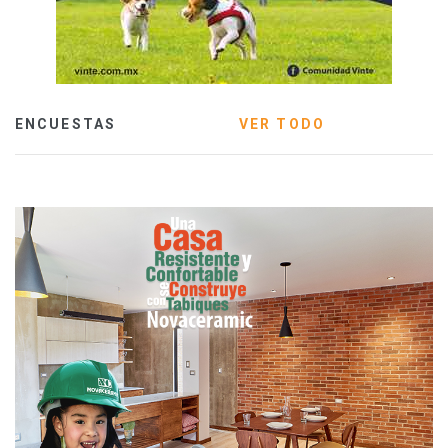
ENCUESTAS
VER TODO