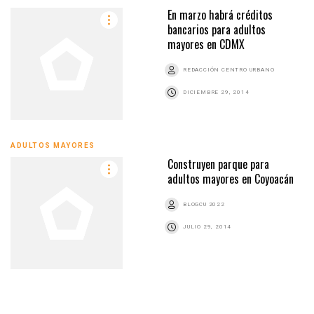
En marzo habrá créditos
bancarios para adultos
mayores en CDMX
REDACCIÓN CENTRO URBANO
DICIEMBRE 29, 2014
ADULTOS MAYORES
Construyen parque para
adultos mayores en Coyoacán
BLOGCU 2022
JULIO 29, 2014