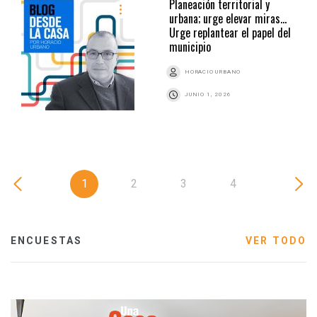
Planeación territorial y
urbana; urge elevar miras…
Urge replantear el papel del
municipio
HORACIO URBANO
JUNIO 1, 2026
1
2
3
4
ENCUESTAS
VER TODO