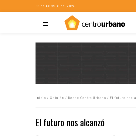
08 de AGOSTO del 2026
Casa
iudad…con Horacio
Inicio
/
Opinión
/
Desde Centro Urbano
/
El futuro nos 
da
opía de la ciudad
El futuro nos alcanzó
no
Mujeres
eres de la Casa