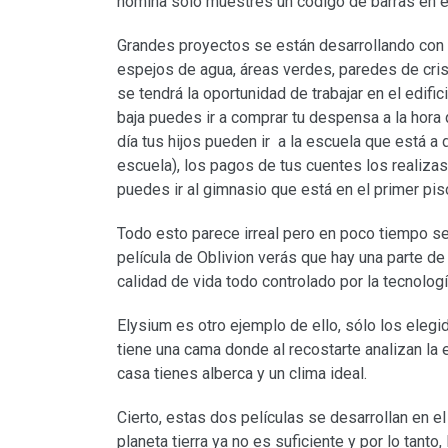
nómina solo muestres un código de barras en 
Grandes proyectos se están desarrollando con u
espejos de agua, áreas verdes, paredes de cri
se tendrá la oportunidad de trabajar en el edific
baja puedes ir a comprar tu despensa a la hora
día tus hijos pueden ir a la escuela que está a 
escuela), los pagos de tus cuentes los realizas 
puedes ir al gimnasio que está en el primer piso
Todo esto parece irreal pero en poco tiempo ser
película de Oblivion verás que hay una parte de
calidad de vida todo controlado por la tecnologí
Elysium es otro ejemplo de ello, sólo los elegi
tiene una cama donde al recostarte analizan la 
casa tienes alberca y un clima ideal.
Cierto, estas dos películas se desarrollan en e
planeta tierra ya no es suficiente y por lo tant