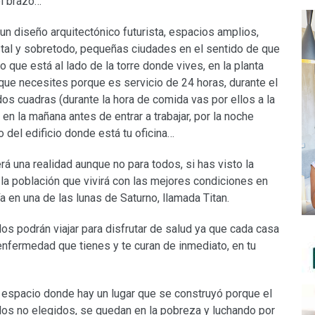
el brazo…
n diseño arquitectónico futurista, espacios amplios,
stal y sobretodo, pequeñas ciudades en el sentido de que
io que está al lado de la torre donde vives, en la planta
 que necesites porque es servicio de 24 horas, durante el
dos cuadras (durante la hora de comida vas por ellos a la
en la mañana antes de entrar a trabajar, por la noche
 del edificio donde está tu oficina…
á una realidad aunque no para todos, si has visto la
 la población que vivirá con las mejores condiciones en
a en una de las lunas de Saturno, llamada Titan.
dos podrán viajar para disfrutar de salud ya que cada casa
enfermedad que tienes y te curan de inmediato, en tu
l espacio donde hay un lugar que se construyó porque el
o, los no elegidos, se quedan en la pobreza y luchando por