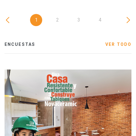
1
2
3
4
ENCUESTAS
VER TODO