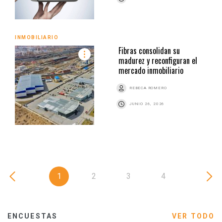
INMOBILIARIO
Fibras consolidan su
madurez y reconfiguran el
mercado inmobiliario
REBECA ROMERO
JUNIO 26, 2026
1
2
3
4
ENCUESTAS
VER TODO