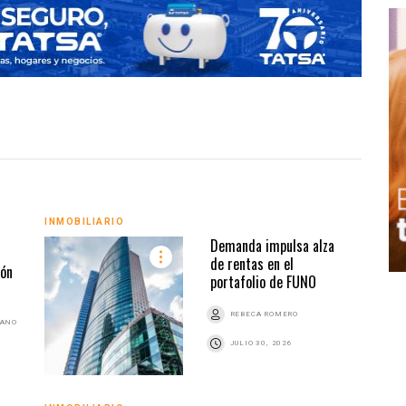
INMO
INMOBILIARIO
Demanda impulsa alza
de rentas en el
ión
portafolio de FUNO
REBECA ROMERO
BANO
JULIO 30, 2026
INMO