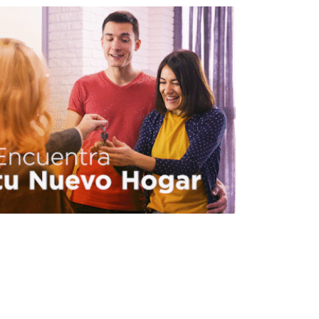
INMOBILIARIO
BILIARIO
FUNO acelera transición
energética en su
portafolio inmobiliario
REDACCIÓN CENTRO URBANO
JUNIO 15, 2026
BILIARIO
INMOBILIARIO