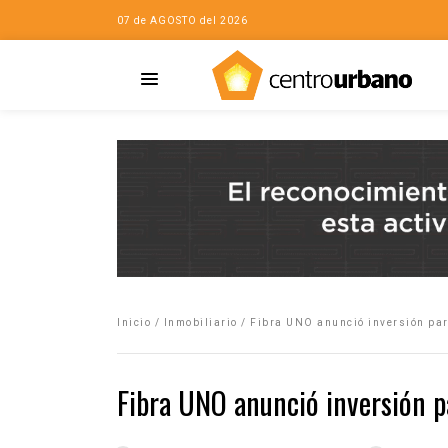
07 de AGOSTO del 2026
Casa
iudad…con Horacio
Inicio
/
Inmobiliario
/
Fibra UNO anunció inversión par
da
opía de la ciudad
Fibra UNO anunció inversión 
no
Mujeres
eres de la Casa