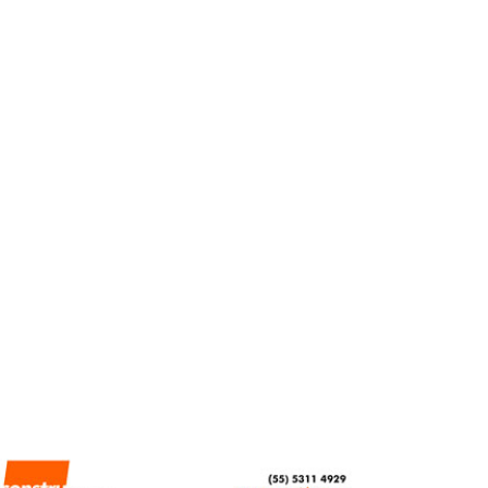
Dark Stores ganan
terreno en
reconfiguración del
retail en Yucatán
REDACCIÓN CENTRO URBANO
MAYO 8, 2026