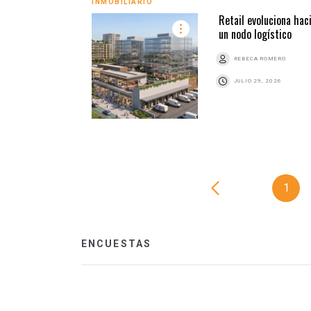
INMOBILIARIO
Retail evoluciona hac
un nodo logístico
REBECA ROMERO
JULIO 29, 2026
1
ENCUESTAS