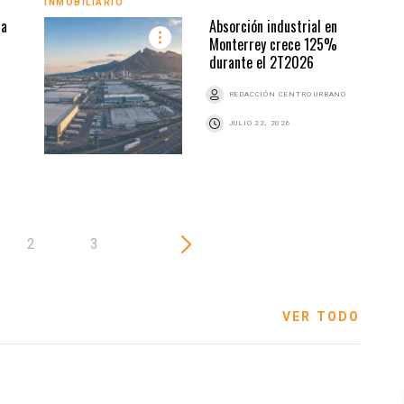
INMOBILIARIO
ia
Absorción industrial en
Monterrey crece 125%
durante el 2T2026
REDACCIÓN CENTRO URBANO
JULIO 22, 2026
2
3
VER TODO