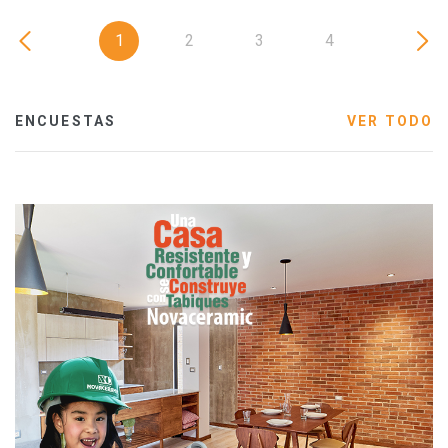
1
2
3
4
ENCUESTAS
VER TODO