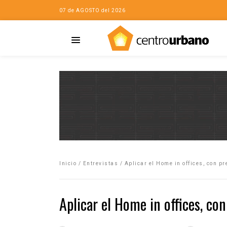
07 de AGOSTO del 2026
Casa
iudad…con Horacio
Inicio
/
Entrevistas
/
Aplicar el Home in offices, con p
da
opía de la ciudad
Aplicar el Home in offices, co
no
Mujeres
eres de la Casa