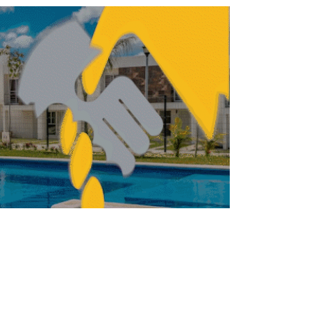
Invertirán 51,000 mdp
en Michoacán para obras
de infraestructura
REDACCIÓN CENTRO URBANO
FEBRERO 9, 2026