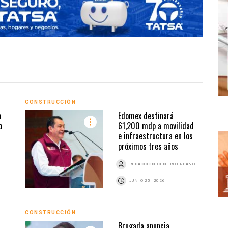
CONSTRUCCIÓN
CONS
n
Edomex destinará
o
61,200 mdp a movilidad
e infraestructura en los
próximos tres años
REDACCIÓN CENTRO URBANO
JUNIO 25, 2026
CONSTRUCCIÓN
CONS
Brugada anuncia