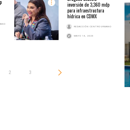
p
inversión de 3,360 mdp
para infraestructura
z
hídrica en CDMX
BANO
REDACCIÓN CENTRO URBANO
MAYO 14, 2026
2
3