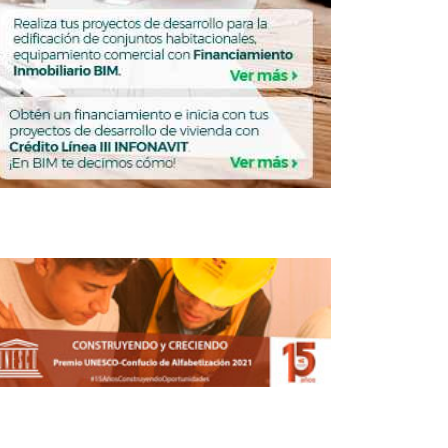
TRUCCIÓN
CONSTRUCCIÓN
SICT conmemora 135
años de historia en
infraestructura y
conectividad
REDACCIÓN CENTRO URBANO
MAYO 14, 2026
CONSTRUCCIÓN
TRUCCIÓN