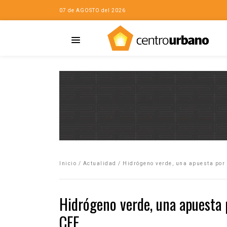
07 de AGOSTO del 2026
Casa
iudad…con Horacio
Inicio
/
Actualidad
/
Hidrógeno verde, una apuesta por 
da
opía de la ciudad
Hidrógeno verde, una apuesta p
no
CFE
Mujeres
eres de la Casa