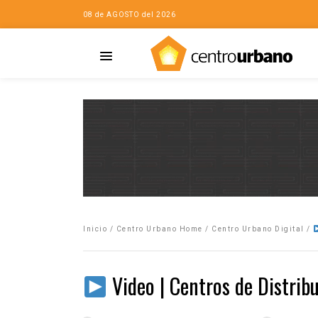
08 de AGOSTO del 2026
Casa
iudad…con Horacio
Inicio
/
Centro Urbano Home
/
Centro Urbano Digital
/
da
opía de la ciudad
Video | Centros de Distrib
no
Mujeres
eres de la Casa