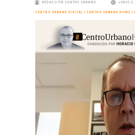
REDACCIÓN CENTRO URBANO
JUNIO 5,
o
CENTRO URBANO DIGITAL
|
CENTRO URBANO HOME
|