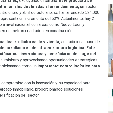
ustriales,
excluyendo el terreno.
Este producto se
atrimoniales destinadas al arrendamiento,
un sector
ntre enero y abril de este año, se han arrendado 521,000
representa un incremento del 53%. Actualmente, hay 2
 a nivel nacional, con áreas como Nuevo León y
ones de metros cuadrados en construcción.
os desarrolladores de vivienda,
su tradicional base de
desarrolladores de infraestructura logística. Este
sificar sus inversiones y beneficiarse del auge del
suministro y aprovechando oportunidades estratégicas
osicionando como un
importante centro logístico para
compromiso con la innovación y su capacidad para
rcado inmobiliario, proporcionando soluciones
ersificación del sector.