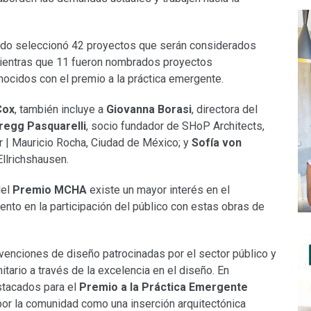
urado seleccionó 42 proyectos que serán considerados
mientras que 11 fueron nombrados proyectos
nocidos con el premio a la práctica emergente.
Cox
, también incluye a
Giovanna Borasi
, directora del
regg Pasquarelli
, socio fundador de SHoP Architects,
er | Mauricio Rocha, Ciudad de México; y
Sofía von
llrichshausen.
del
Premio MCHA
existe un mayor interés en el
nto en la participación del público con estas obras de
venciones de diseño patrocinadas por el sector público y
ario a través de la excelencia en el diseño. En
stacados para el
Premio a la Práctica Emergente
 por la comunidad como una inserción arquitectónica