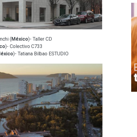
nchi (
México
)- Taller CD
co
)- Colectivo C733
éxico
)- Tatiana Bilbao ESTUDIO