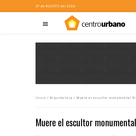
07 de AGOSTO del 2026
Casa
iudad…con Horacio
Inicio
/
Arquitectura
/
Muere el escultor monumental Ri
da
opía de la ciudad
Muere el escultor monumental 
no
Mujeres
eres de la Casa