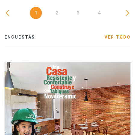
1
2
3
4
ENCUESTAS
VER TODO