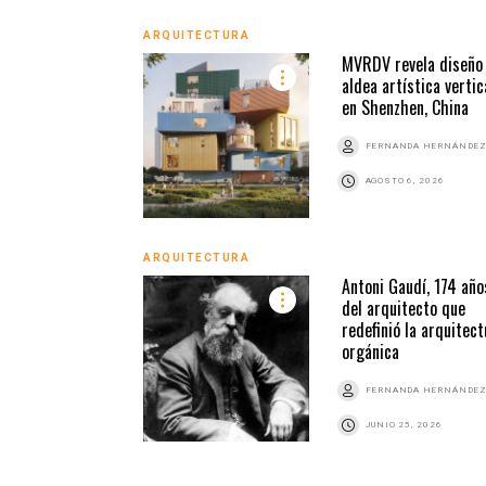
ARQUITECTURA
MVRDV revela diseño
aldea artística vertic
en Shenzhen, China
FERNANDA HERNÁNDE
AGOSTO 6, 2026
ARQUITECTURA
Antoni Gaudí, 174 año
del arquitecto que
redefinió la arquitect
orgánica
FERNANDA HERNÁNDE
JUNIO 25, 2026