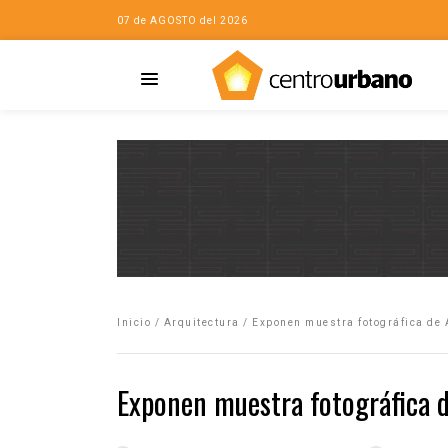
07 de AGOSTO del 2026
Casa
iudad…con Horacio
Inicio
/
Arquitectura
/
Exponen muestra fotográfica de 
da
opía de la ciudad
Exponen muestra fotográfica d
no
Mujeres
eres de la Casa