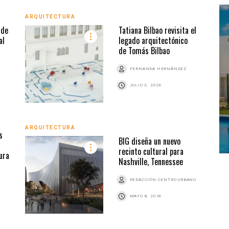
ARQUITECTURA
ARQU
 de
Tatiana Bilbao revisita el
al
legado arquitectónico
de Tomás Bilbao
Z
FERNANDA HERNÁNDEZ
JULIO 3, 2026
ARQUITECTURA
ARQU
s
BIG diseña un nuevo
recinto cultural para
ura
Nashville, Tennessee
REDACCIÓN CENTRO URBANO
Z
MAYO 8, 2026