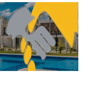
ARQUITECTURA
ITECTURA
OMA diseña pabellón
para cultivar hongos en
Casa Wabi, Oaxaca
REDACCIÓN CENTRO URBANO
MARZO 23, 2026
ITECTURA
ARQUITECTURA
8M: 10 arquitectas que
debes conocer
FERNANDA HERNÁNDEZ
MARZO 8, 2026