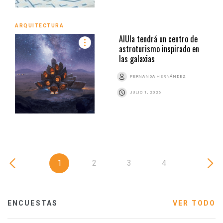
ARQUITECTURA
AlUla tendrá un centro de
astroturismo inspirado en
las galaxias
FERNANDA HERNÁNDEZ
JULIO 1, 2026
1
2
3
4
ENCUESTAS
VER TODO