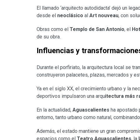
El llamado ‘arquitecto autodidacta’ dejó un le
desde el
neoclásico
al
Art nouveau
, con sol
Obras como el
Templo de San Antonio
, el
Hot
de su obra.
Influencias y transformaciones:
Durante el porfiriato, la arquitectura local se t
construyeron palacetes, plazas, mercados y es
Ya en el siglo XX, el crecimiento urbano y la n
deportivos impulsaron una arqu
itectura más r
En la actualidad,
Aguascalientes
ha apostado 
entorno, tanto urbano como natural, combinando l
Además, el estado mantiene un gran compromiso c
espacios como el
Teatro Aguascalientes
, la