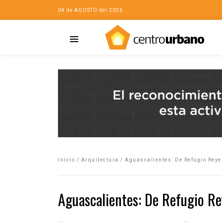
04 de AGOSTO del 2026
Casa
iudad…con Horacio
Inicio
/
Arquitectura
/
Aguascalientes: De Refugio Reye
da
opía de la ciudad
Aguascalientes: De Refugio Re
no
Mujeres
eres de la Casa