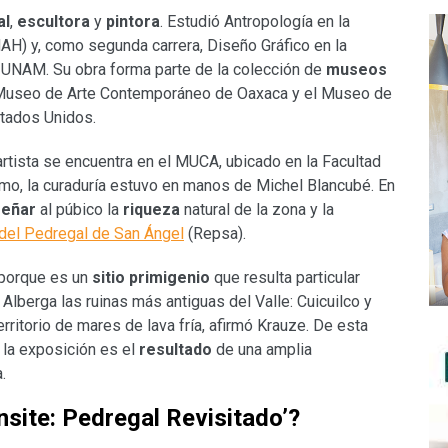
al
,
escultora
y
pintora
. Estudió Antropología en la
NAH) y, como segunda carrera, Diseño Gráfico en la
a UNAM. Su obra forma parte de la colección de
museos
 Museo de Arte Contemporáneo de Oaxaca y el Museo de
stados Unidos.
 artista se encuentra en el MUCA, ubicado en la Facultad
ismo, la curaduría estuvo en manos de Michel Blancubé. En
eñar
al púbico la
riqueza
natural de la zona y la
del Pedregal de San Ángel
(Repsa).
, porque es un
sitio
primigenio
que resulta particular
. Alberga las ruinas más antiguas del Valle: Cuicuilco y
rritorio de mares de lava fría, afirmó Krauze. De esta
 la exposición es el
resultado
de una amplia
.
site: Pedregal Revisitado’?