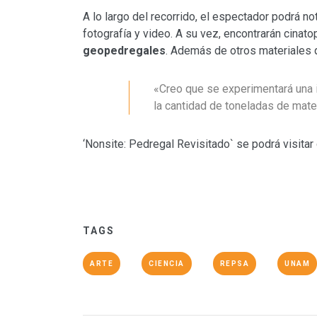
A lo largo del recorrido, el espectador podrá not
fotografía y video. A su vez, encontrarán cinat
geopedregales
. Además de otros materiales q
«Creo que se experimentará una 
la cantidad de toneladas de materi
‘Nonsite: Pedregal Revisitado` se podrá visita
TAGS
ARTE
CIENCIA
REPSA
UNAM