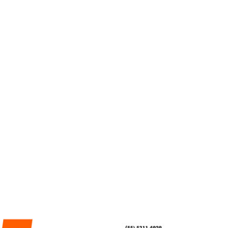
ACTUALIDAD
Remodelación urgente
en tu propiedad: Alvos
deposita y empiezas las
obras hoy
REDACCIÓN CENTRO URBANO
MARZO 9, 2026