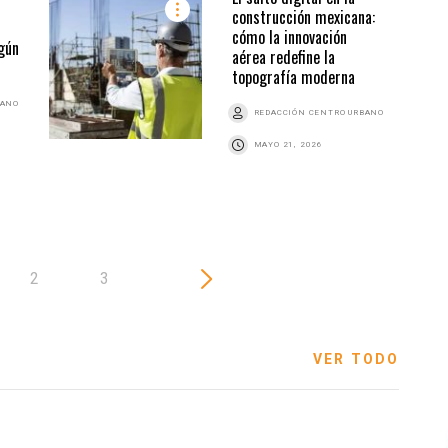
construcción mexicana:
cómo la innovación
gún
aérea redefine la
topografía moderna
BANO
REDACCIÓN CENTRO URBANO
MAYO 21, 2026
2
3
VER TODO