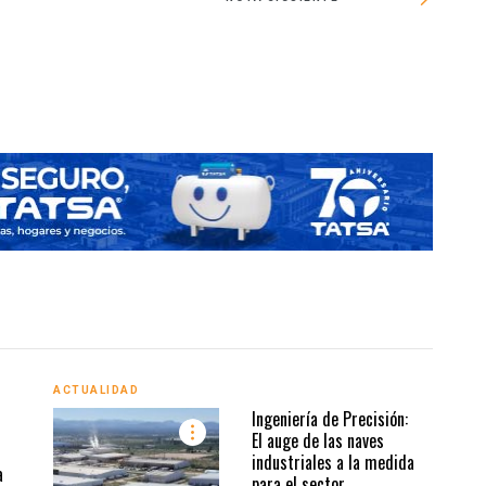
Ampip a
ACTUALIDAD
ACTU
Ingeniería de Precisión:
El auge de las naves
industriales a la medida
a
para el sector