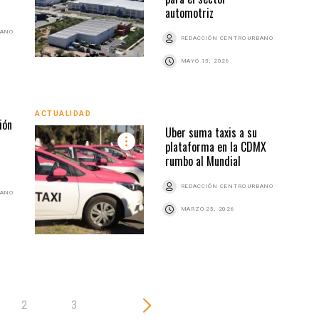
automotriz
BANO
REDACCIÓN CENTRO URBANO
MAYO 15, 2026
ACTU
ACTUALIDAD
ión
Uber suma taxis a su
plataforma en la CDMX
rumbo al Mundial
REDACCIÓN CENTRO URBANO
BANO
MARZO 25, 2026
2
3