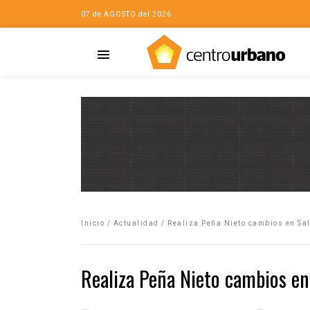
07 de AGOSTO del 2026
Casa
iudad…con Horacio
Inicio
/
Actualidad
/
Realiza Peña Nieto cambios en Sa
da
opía de la ciudad
Realiza Peña Nieto cambios en
no
Mujeres
eres de la Casa