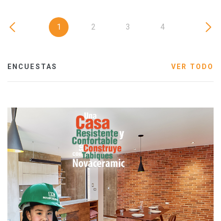
1
2
3
4
ENCUESTAS
VER TODO