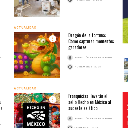
ACTUALIDAD
Dragón de la fortuna:
Cómo capturar momentos
ganadores
ANO
REDACCIÓN CENTRO URBANO
NOVIEMBRE 5, 2025
ACTUALIDAD
Franquicias llevarán el
u
sello Hecho en México al
ra
sudeste asiático
REDACCIÓN CENTRO URBANO
ANO
OCTUBRE 31, 2025