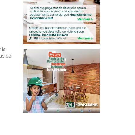
 la
as de