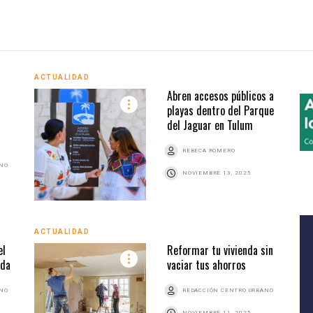
ACTUALIDAD
Abren accesos públicos a
playas dentro del Parque
del Jaguar en Tulum
REBECA ROMERO
ANO
NOVIEMBRE 13, 2025
ACTUALIDAD
el
Reformar tu vivienda sin
oda
vaciar tus ahorros
ANO
REDACCIÓN CENTRO URBANO
NOVIEMBRE 11, 2025