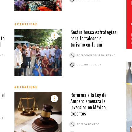
ACTUALIDAD
Sectur busca estrategias
cto
para fortalecer el
l
turismo en Tulum
ANO
REDACCIÓN CENTRO URBANO
OCTUBRE 17, 2025
ACTUALIDAD
 el
Reforma a la Ley de
Amparo amenaza la
inversión en México:
expertos
ANO
REBECA ROMERO