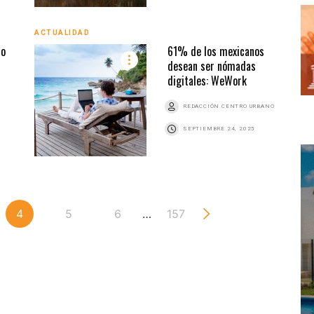
ACTUALIDAD
mo
61% de los mexicanos
desean ser nómadas
digitales: WeWork
REDACCIÓN CENTRO URBANO
SEPTIEMBRE 24, 2025
4
5
6
…
157