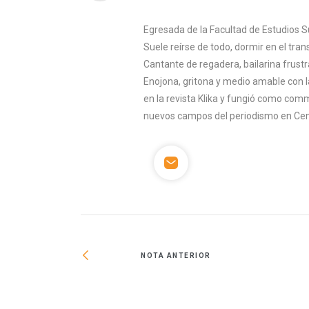
Egresada de la Facultad de Estudios S
Suele reírse de todo, dormir en el tran
Cantante de regadera, bailarina frust
Enojona, gritona y medio amable con l
en la revista Klika y fungió como co
nuevos campos del periodismo en Cen
NOTA ANTERIOR
remio