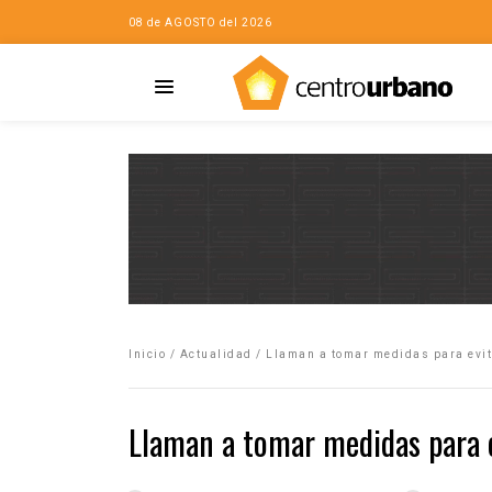
08 de AGOSTO del 2026
Casa
iudad…con Horacio
Inicio
/
Actualidad
/
Llaman a tomar medidas para evi
da
opía de la ciudad
Llaman a tomar medidas para 
no
Mujeres
eres de la Casa