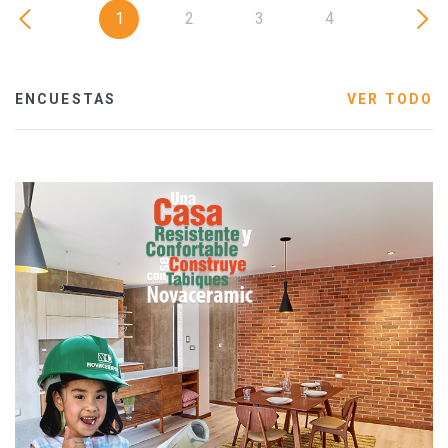
1
2
3
4
ENCUESTAS
VER TODO