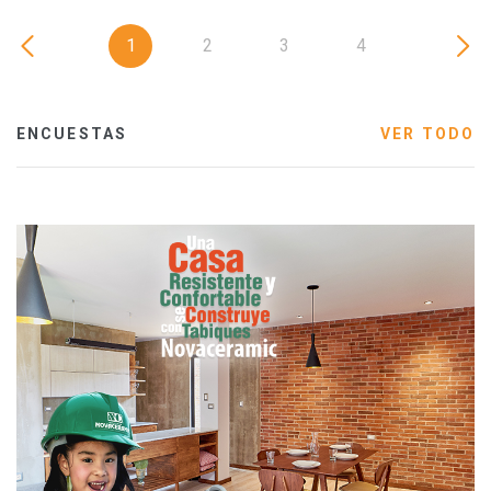
1
2
3
4
ENCUESTAS
VER TODO