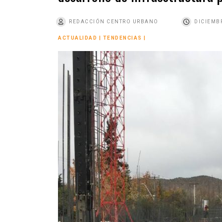
o
REDACCIÓN CENTRO URBANO
DICIEMBR
ACTUALIDAD
|
TENDENCIAS
|