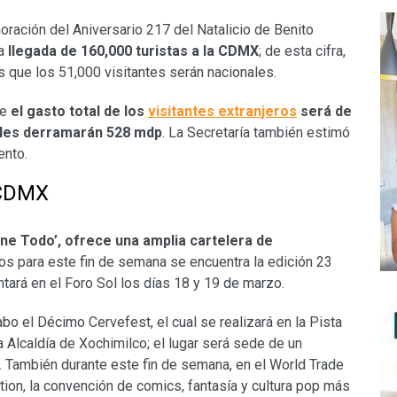
ración del Aniversario 217 del Natalicio de Benito
a
llegada de 160,000 turistas a la CDMX
; de esta cifra,
s que los 51,000 visitantes serán nacionales.
ue
el gasto total de los
visitantes extranjeros
será de
ales derramarán 528 mdp
. La Secretaría también estimó
ento.
 CDMX
ene Todo’, ofrece una amplia cartelera de
os para este fin de semana se encuentra la edición 23
ntará en el Foro Sol los días 18 y 19 de marzo.
bo el Décimo Cervefest, el cual se realizará en la Pista
a Alcaldía de Xochimilco; el lugar será sede de un
.
También durante este fin de semana, en el World Trade
on, la convención de comics, fantasía y cultura pop más