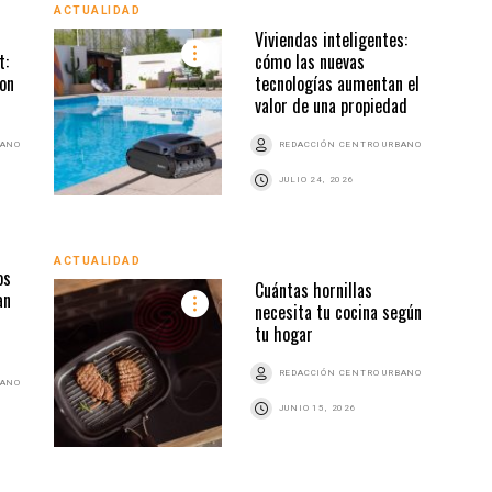
ACTUALIDAD
ACTU
Viviendas inteligentes:
t:
cómo las nuevas
ion
tecnologías aumentan el
valor de una propiedad
BANO
REDACCIÓN CENTRO URBANO
JULIO 24, 2026
ACTU
ACTUALIDAD
os
Cuántas hornillas
an
necesita tu cocina según
tu hogar
REDACCIÓN CENTRO URBANO
BANO
JUNIO 15, 2026