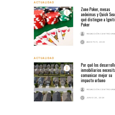
ACTUALIDAD
Zone Poker, mesas
anónimas y Quick Sea
qué distingue a Ignit
Poker
REDACCIÓN CENTRO UR
AGOSTO 5, 2026
ACTUALIDAD
Por qué los desarroll
inmobiliarios necesit
comunicar mejor su
impacto urbano
REDACCIÓN CENTRO UR
JUNIO 26, 2026