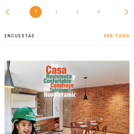
1
2
3
4
ENCUESTAS
VER TODO