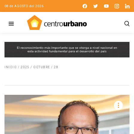
08 de AGOSTO del 2026
INICIO
/
2025
/
OCTUBRE
/
28