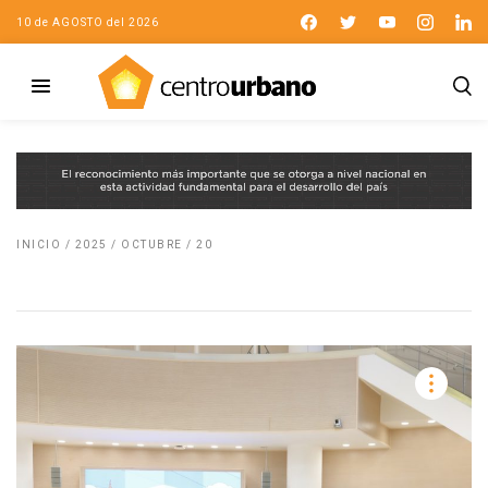
10 de AGOSTO del 2026
INICIO
/
2025
/
OCTUBRE
/
20