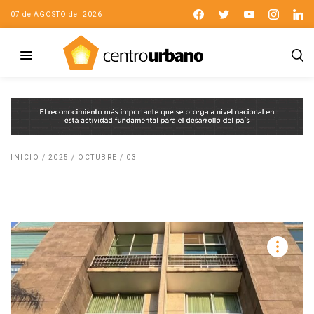
07 de AGOSTO del 2026
INICIO
/
2025
/
OCTUBRE
/
03