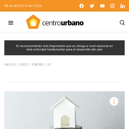
08 de AGOSTO del 2026
INICIO
/
2025
/
ENERO
/
31