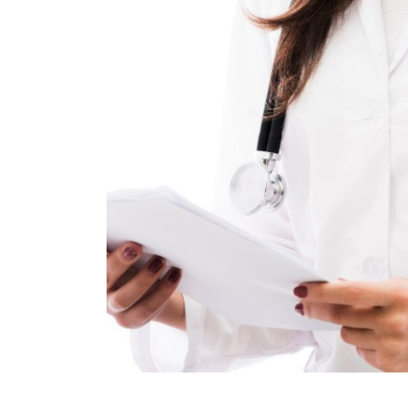
bla
lejo cuentan
parques
s amenidades
ida en los