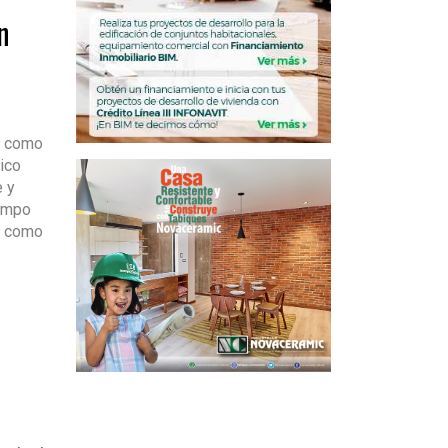
n
o como
ico
 y
campo
e como