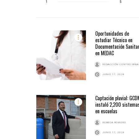
1
5
Oportunidades de
estudiar Técnico en
Documentación Sanitar
en MEDAC
REDACCIÓN CENTRO URB
JUNIO 17, 2024
Captación pluvial: GC
instaló 2,200 sistema
en escuelas
REBECA ROMERO
JUNIO 17, 2024