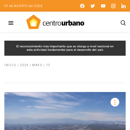
07 de AGOSTO del 2026
INICIO
/
2024
/
MAYO
/
13