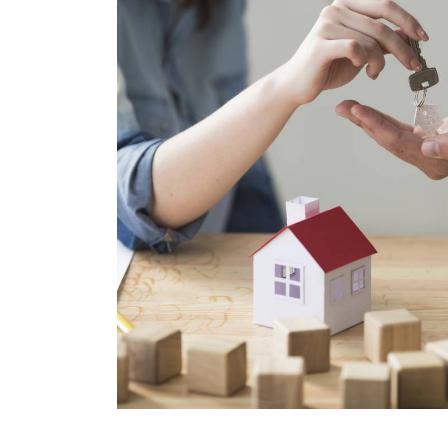
drán pagar
fondos de su