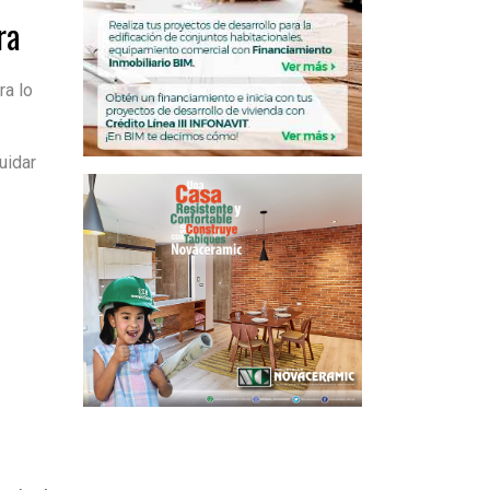
ra
ra lo
uidar