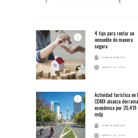
1
5
4 tips para rentar un
inmueble de manera
segura
REBECA ROMERO
MARZO 22, 2024
Actividad turística en 
CDMX alcanza derram
económica por 20,419
mdp
REBECA ROMERO
MARZO 22, 2024