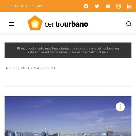
09 de AGOSTO del 2026
INICIO
/
2024
/
MARZO
/
21