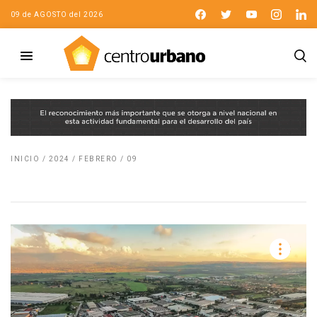
09 de AGOSTO del 2026
INICIO
/
2024
/
FEBRERO
/
09