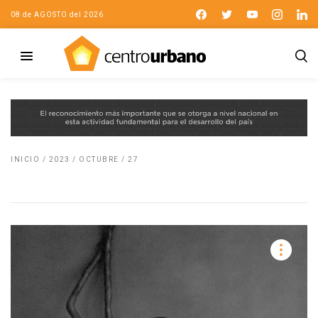
08 de AGOSTO del 2026
INICIO
/
2023
/
OCTUBRE
/
27