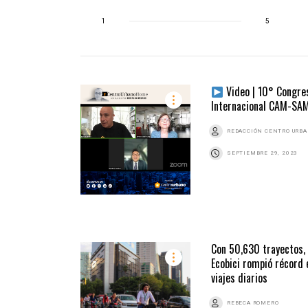
1
5
Video | 10° Congre
Internacional CAM-SA
REDACCIÓN CENTRO URB
SEPTIEMBRE 29, 2023
Con 50,630 trayectos,
Ecobici rompió récord 
viajes diarios
REBECA ROMERO