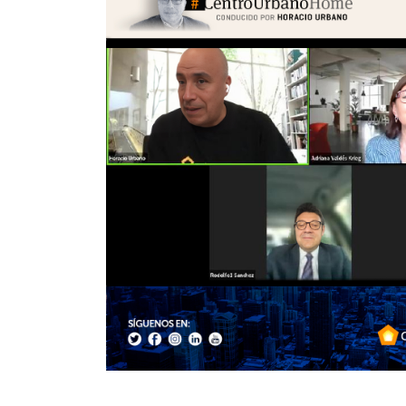
reno
onavit, es
e con uso de
cios básicos