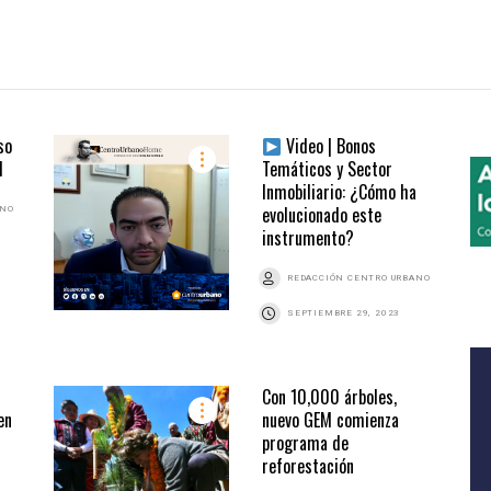
so
Video | Bonos
M
Temáticos y Sector
Inmobiliario: ¿Cómo ha
evolucionado este
ANO
instrumento?
REDACCIÓN CENTRO URBANO
SEPTIEMBRE 29, 2023
Con 10,000 árboles,
en
nuevo GEM comienza
programa de
reforestación