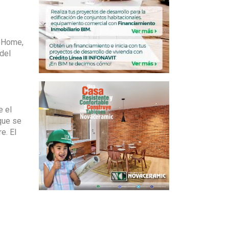
oHome,
del
e el
que se
e. El