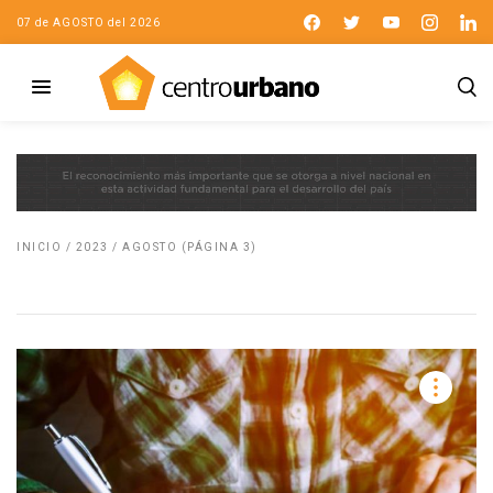
07 de AGOSTO del 2026
INICIO
/
2023
/
AGOSTO
(PÁGINA 3)