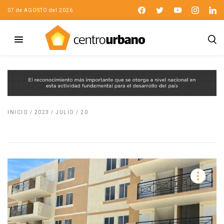
07 de AGOSTO del 2026
INICIO
/
2023
/
JULIO
/
20