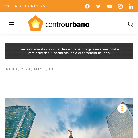
10 de AGOSTO del 2026
INICIO
/
2023
/
MAYO
/
09