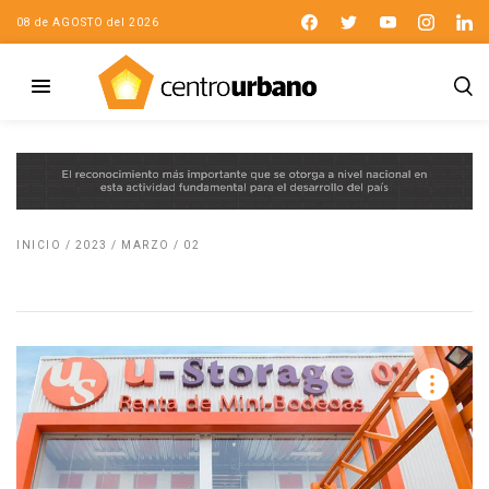
08 de AGOSTO del 2026
INICIO
/
2023
/
MARZO
/
02