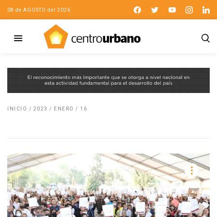
08 de AGOSTO del 2026
INICIO
/
2023
/
ENERO
/
16