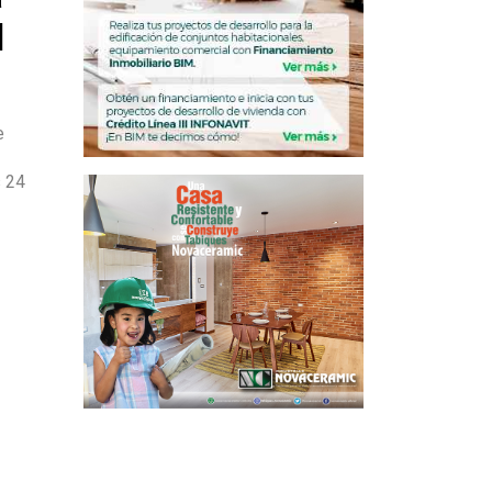
l
e
s 24