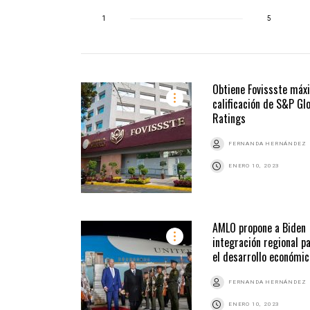
1
5
Obtiene Fovissste máx
calificación de S&P Gl
Ratings
FERNANDA HERNÁNDEZ
ENERO 10, 2023
AMLO propone a Biden
integración regional p
el desarrollo económic
FERNANDA HERNÁNDEZ
ENERO 10, 2023