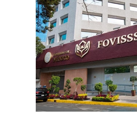
te de la
transporte
 Línea 3 , la
vicios
utas
 Mexibús