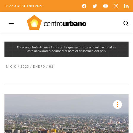
08 de AGOSTO del 2026
INICIO
/
2023
/
ENERO
/
02