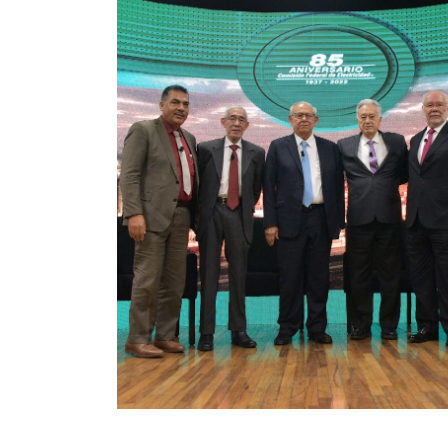
 las
 realista de
acio público
s de las