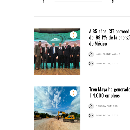
1
5
A 85 años, CFE proveed
del 99.1% de la energí
de México
JACKELINE VALLE
AGOSTO 16, 2022
Tren Maya ha generad
114,000 empleos
REBECA ROMERO
AGOSTO 16, 2022