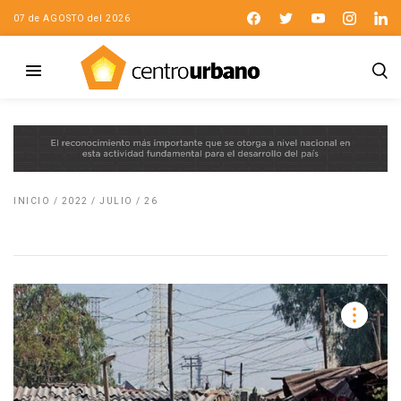
07 de AGOSTO del 2026
INICIO
/
2022
/
JULIO
/
26