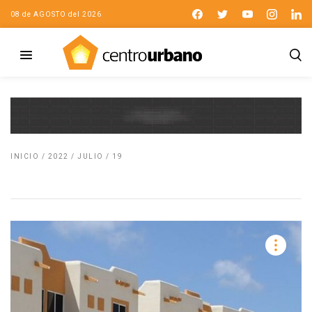
08 de AGOSTO del 2026
INICIO
/
2022
/
JULIO
/
19