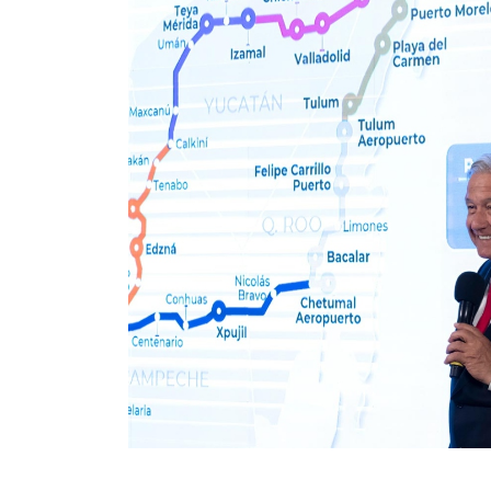
nda, el
mantiene una
asta el 9.5