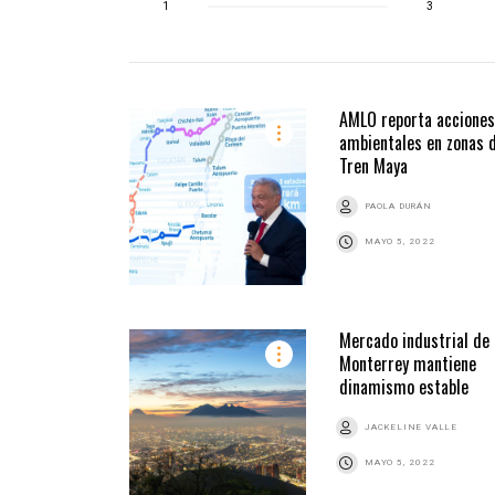
1
3
AMLO reporta acciones
ambientales en zonas 
Tren Maya
PAOLA DURÁN
MAYO 5, 2022
Mercado industrial de
Monterrey mantiene
dinamismo estable
JACKELINE VALLE
MAYO 5, 2022